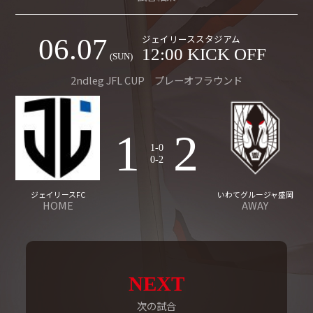
ジェイリーススタジアム
06.07
12:00 KICK OFF
(SUN)
2ndleg JFL CUP プレーオフラウンド
1
2
1-0
0-2
ジェイリースFC
いわてグルージャ盛岡
HOME
AWAY
NEXT
次の試合