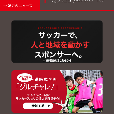
ム(第28回日本フットボールリー
→ 過去のニュース
グ) シーズンパス・年間駐車場パ
ス販売のお知らせ
2026.07.24
【チケット】2026-27ホームゲー
ム席割およびチケット価格決定
のお知らせ
2026.07.24
【チーム】森夲 空斗 選手 南葛
SCより完全移籍加入のお知らせ
2026.07.23
【チーム】7/25(土)トレーニン
グマッチ一般公開のお知らせ
2026.07.22
【イベント】盛岡さんさ踊り参
加のお知らせ