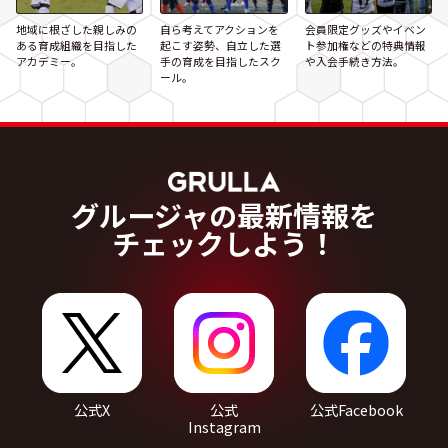
地域に根ざした親しみの
自ら考えてアクションを
会員限定グッズやイベン
ある育成組織を目指した
起こす姿勢、自立した選
ト参加権などの特典情報
アカデミー。
手の育成を目指したスク
や入会手続き方法。
ール。
グルージャの最新情報を
チェックしよう！
公式X
公式
公式Facebook
Instagram