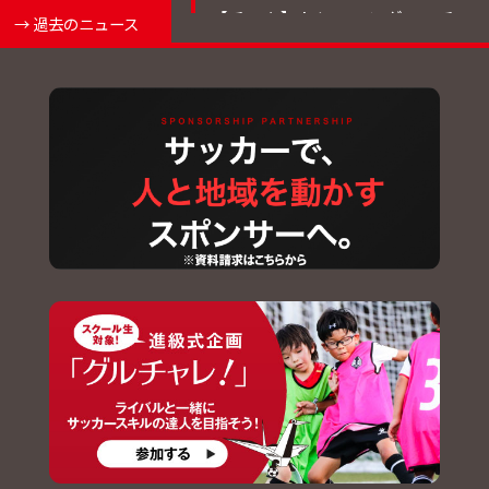
【チーム】トレーニングマッチ
→ 過去のニュース
結果について
2026.07.24
【チケット】2026-27ホームゲー
ム(第28回日本フットボールリー
グ) シーズンパス・年間駐車場パ
ス販売のお知らせ
2026.07.24
【チケット】2026-27ホームゲー
ム席割およびチケット価格決定
のお知らせ
2026.07.24
【チーム】森夲 空斗 選手 南葛
SCより完全移籍加入のお知らせ
2026.07.23
【チーム】7/25(土)トレーニン
グマッチ一般公開のお知らせ