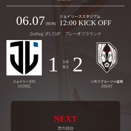
ジェイリーススタジアム
06.07
12:00 KICK OFF
(SUN)
2ndleg JFL CUP プレーオフラウンド
1
2
1-0
0-2
ジェイリースFC
いわてグルージャ盛岡
HOME
AWAY
NEXT
次の試合