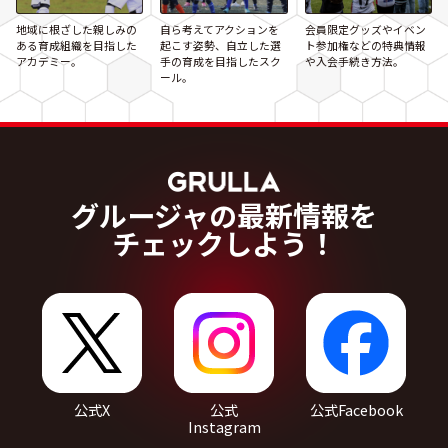
地域に根ざした親しみの
自ら考えてアクションを
会員限定グッズやイベン
ある育成組織を目指した
起こす姿勢、自立した選
ト参加権などの特典情報
アカデミー。
手の育成を目指したスク
や入会手続き方法。
ール。
グルージャの最新情報を
チェックしよう！
公式X
公式
公式Facebook
Instagram