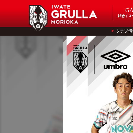
G
試合 / 
クラブ情