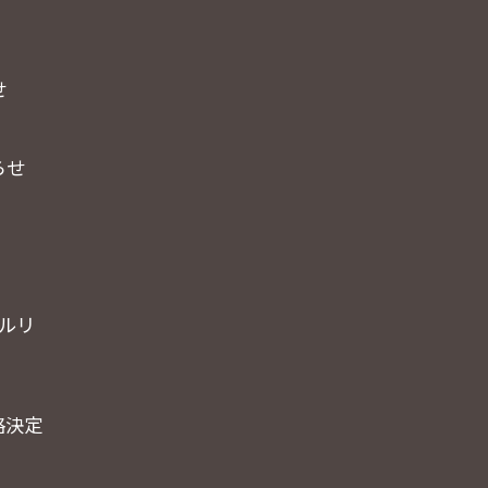
せ
らせ
ールリ
格決定