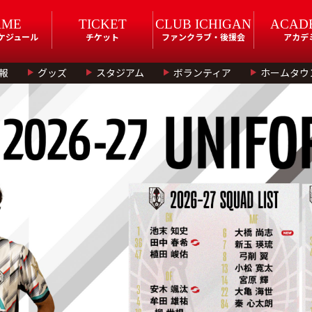
AME
TICKET
CLUB ICHIGAN
ACAD
スケジュール
チケット
ファンクラブ・後援会
アカデ
報
グッズ
スタジアム
ボランティア
ホームタウ