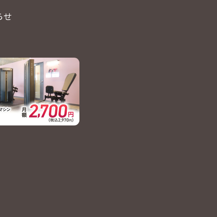
らせ
せ
せ