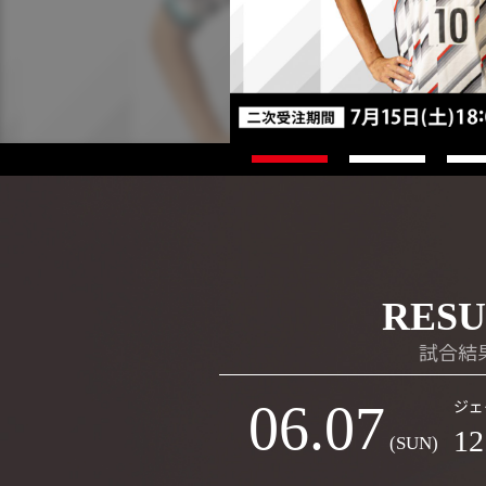
RESU
試合結
ジェ
06.07
12
(SUN)