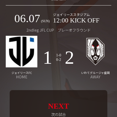
ジェイリーススタジアム
06.07
12:00 KICK OFF
(SUN)
2ndleg JFL CUP プレーオフラウンド
1
2
1-0
0-2
ジェイリースFC
いわてグルージャ盛岡
HOME
AWAY
NEXT
次の試合