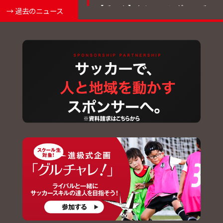
【チーム】トレーニングマッチ
→ 過去のニュース
結果について
2026.07.24
【チケット】2026-27ホームゲー
ム(第28回日本フットボールリー
グ) シーズンパス・年間駐車場パ
ス販売のお知らせ
2026.07.24
【チケット】2026-27ホームゲー
ム席割およびチケット価格決定
のお知らせ
2026.07.24
【チーム】森夲 空斗 選手 南葛
SCより完全移籍加入のお知らせ
2026.07.23
【チーム】7/25(土)トレーニン
グマッチ一般公開のお知らせ