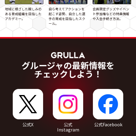
地域に根ざした親しみの
自ら考えてアクションを
会員限定グッズやイベン
ある育成組織を目指した
起こす姿勢、自立した選
ト参加権などの特典情報
アカデミー。
手の育成を目指したスク
や入会手続き方法。
ール。
グルージャの最新情報を
チェックしよう！
公式X
公式
公式Facebook
Instagram