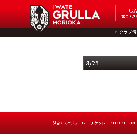
G
試合 / 
クラブ情
8/25
試合 / スケジュール
チケット
CLUB ICHIGAN