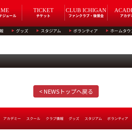
AME
TICKET
CLUB ICHIGAN
ACAD
スケジュール
チケット
ファンクラブ・後援会
アカデ
報
グッズ
スタジアム
ボランティア
ホームタウ
< NEWSトップへ戻る
アカデミー
スクール
クラブ情報
グッズ
スタジアム
ボランティア