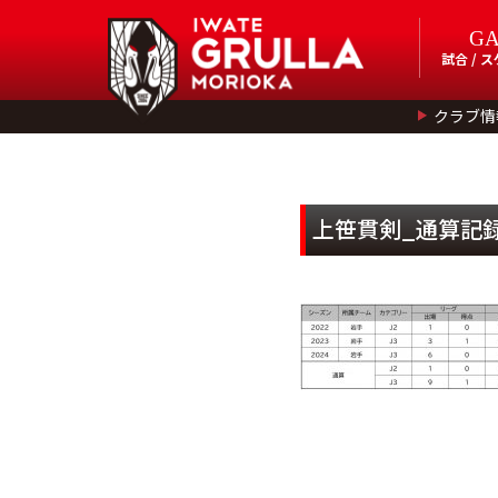
G
試合 / 
クラブ情
上笹貫剣_通算記