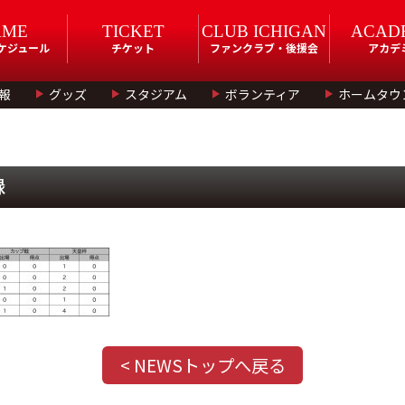
AME
TICKET
CLUB ICHIGAN
ACAD
スケジュール
チケット
ファンクラブ・後援会
アカデ
報
グッズ
スタジアム
ボランティア
ホームタウ
録
< NEWSトップへ戻る