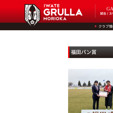
G
試合 / 
クラブ情
福田パン賞