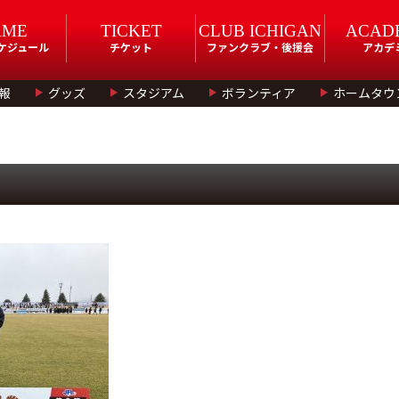
AME
TICKET
CLUB ICHIGAN
ACAD
スケジュール
チケット
ファンクラブ・後援会
アカデ
報
グッズ
スタジアム
ボランティア
ホームタウ