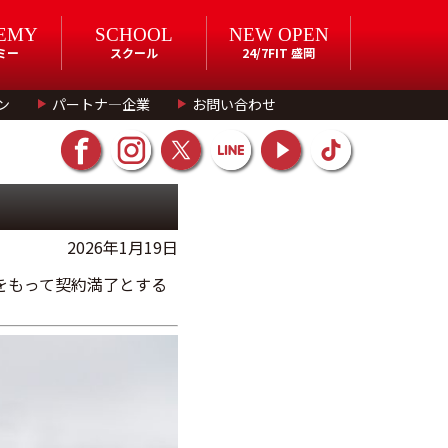
EMY
SCHOOL
NEW OPEN
ミー
スクール
24/7FIT 盛岡
ン
パートナ―企業
お問い合わせ
2026年1月19日
ンをもって契約満了とする