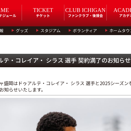
AME
TICKET
CLUB ICHIGAN
ACAD
スケジュール
チケット
ファンクラブ・後援会
アカデ
報
グッズ
スタジアム
ボランティア
ホームタウ
ルテ・コレイア・ シラス 選手 契約満了のお知らせ
ャ盛岡はドゥアルテ・コレイア・ シラス 選手と2025シーズ
お知らせいたします。