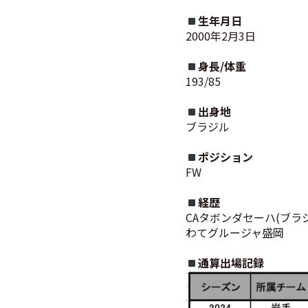
生年月日
2000年2月3日
身長/体重
193/85
出身地
ブラジル
ポジション
FW
経歴
CAタボンダセーハ(ブラジ
わてグルージャ盛岡
通算出場記録