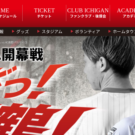
AME
TICKET
CLUB ICHIGAN
ACAD
スケジュール
チケット
ファンクラブ・後援会
アカデ
報
グッズ
スタジアム
ボランティア
ホームタウ
ム vs AC長野パルセイロ