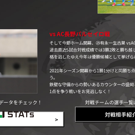
vs AC長野パルセイロ戦
そして今節ホーム開幕、㉕有永一生古巣 vs
過去直近5試合対戦成績では3勝2敗と勝ち越
格を逃したゆえ今年は優勝候補として挙げら
2021年シーズン開幕から1勝1分けと同勝
う。
鉄壁な守備からの勢いあるカウンターの盛岡
1点を争う戦いをお見逃しなく！
データをチェック！
対戦チームの選手一覧
対戦相手紹