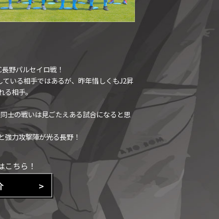
AC長野パルセイロ戦！
している相手ではあるが、昨年惜しくもJ2昇
れる相手。
ち点同士の戦いは見ごたえある試合になると思
と強力攻撃陣が光る長野！
はこちら！
介