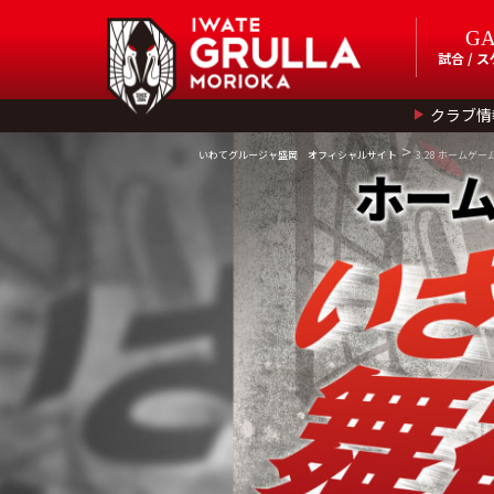
G
試合 / 
クラブ情
>
いわてグルージャ盛岡 オフィシャルサイト
3.28 ホームゲー